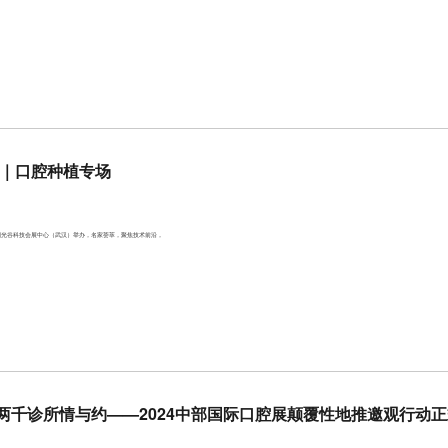
程｜口腔种植专场
日在中国光谷科技会展中心（武汉）举办，名家荟萃，聚焦技术前沿，
两千诊所情与约——2024中部国际口腔展颠覆性地推邀观行动