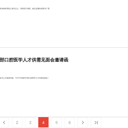
其传统性而陷入形式主义，变得流于表面，缺乏必要的深度与广度。
4中部口腔医学人才供需见面会邀请函
与人才精准对接。11月11日相约中部口腔医学人才供需见面会！
2
3
4
5
6