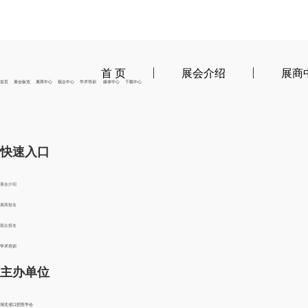
首 页
展会介绍
展商
首页 展会纵览 展商中心 观众中心 学术培训 媒体中心 下载中心
快速入口
展会介绍
展商报名
观众报名
学术培训
主办单位
湖北省口腔医学会