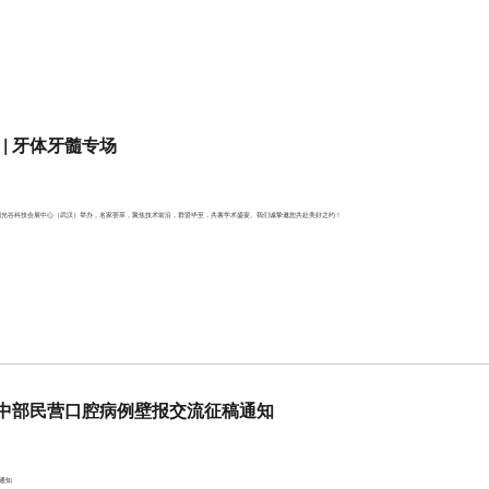
 | 牙体牙髓专场
3日在中国光谷科技会展中心（武汉）举办，名家荟萃，聚焦技术前沿，群贤毕至，共襄学术盛宴。我们诚挚邀您共赴美好之约！
中部民营口腔病例壁报交流征稿通知
通知