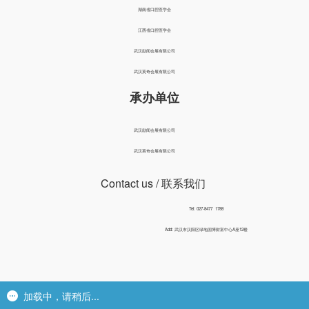
湖南省口腔医学会
江西省口腔医学会
武汉励闻会展有限公司
武汉英奇会展有限公司
承办单位
武汉励闻会展有限公司
武汉英奇会展有限公司
Contact us
/ 联系我们
Tel: 027-8477 1788
Add: 武汉市汉阳区绿地国博财富中心A座12楼
加载中，请稍后...
加载中，请稍后...
Copyright©2007-2015 All Rights Reserved. 武汉励闻会展有限公司 版权所有
鄂ICP备2026016964号
技术支持：
一网科技