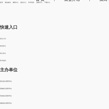
首页 展会纵览 展商中心 观众中心 学术培训 媒体中心 下载中心
快速入口
展会介绍
展商报名
观众报名
学术培训
主办单位
湖北省口腔医学会
安徽省口腔医学会
河南省口腔医学会
湖南省口腔医学会